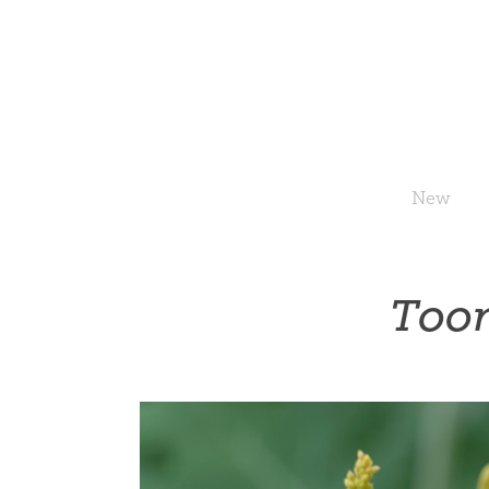
New
Toon