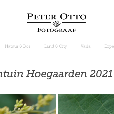
Natuur & Bos
Land & City
Varia
Expe
tuin Hoegaarden 2021